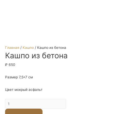
Главная
/
Кашпо
/ Кашпо из бетона
Кашпо из бетона
₽
650
Размер 7,5*7 см
Цвет мокрый асфальт
Количество
Кашпо