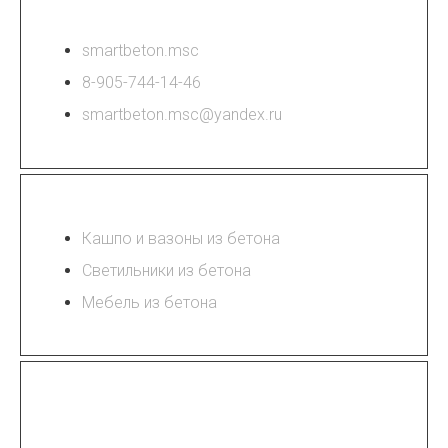
КОНТАКТЫ
smartbeton.msc
8-905-744-14-46
smartbeton.msc@yandex.ru
МАГАЗИН
Кашпо и вазоны из бетона
Светильники из бетона
Мебель из бетона
ИЗДЕЛИЯ